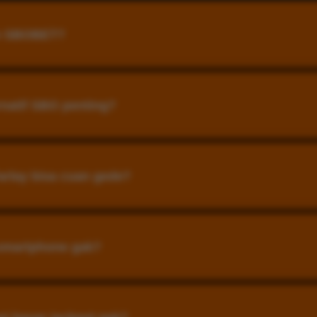
n SBOBET?
rtner agen resmi SBOBET88 yang ngasih tempat buat 
ang taruhan bola.
ernatif SBO penting?
inggalan momen pasang bola jalan. Pake link alternatif 
arlay bisa cuan gede?
g Mix Parlay Liga 1 modal receh bisa berlipat ganda ka
 nyata di situs kita.
 smartphone gak?
r SBOMobile pasang live di mobile yang responsif banget
kin praktis.