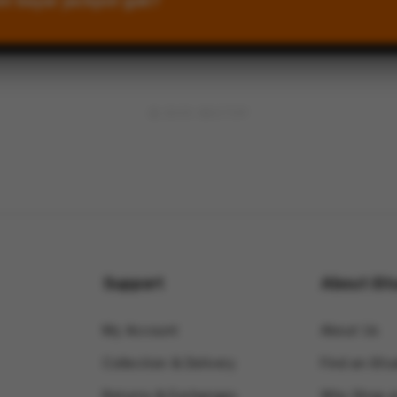
i bayar jackpot gak?
SBOBET88 live gacor terpercaya kayak kita punya dana
mber tanpa syarat yang aneh-aneh.
© 2025 SBOTOP
Support
About iSt
My Account
About Us
Collection & Delivery
Find an iSt
Returns & Exchanges
Why Shop at