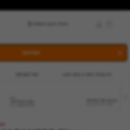
Select your store
Log in
Cart
DAFTAR
SBOBET88
JUDI BOLA MIX PARLAY
NEW
SBOBET Mix Parlay
Judi Bola Login
From $777.777 SGD
From $666.66 SGD
EW