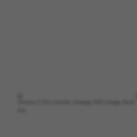
Open
media
1
in
modal