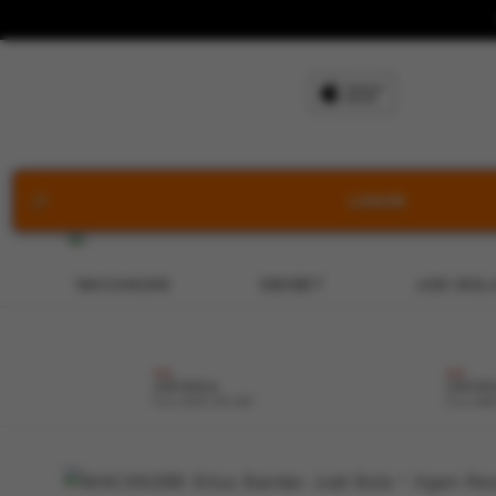
LOGIN
`MACAN288
SBOBET
JUDI BOL
NEW
NEW
JUDI BOLA
JUDI BO
From $333.333 SGD
From $44
Skip to
product