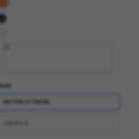
odel
MIX PARLAY ONLINE
JUDI BOLA