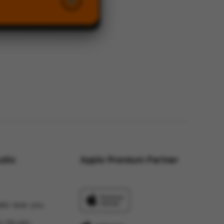
 kuat buat ngebayar
udio
Apple Premium Partner
udio near you
 iStudio