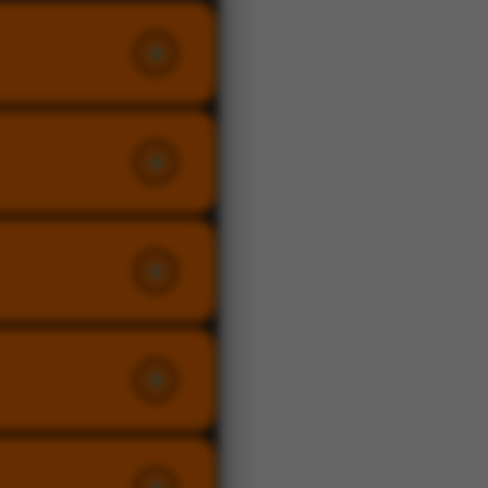
orang Indonesia
terbaru SBO, situs
rena odds tiap tim
, jadi nebak skor